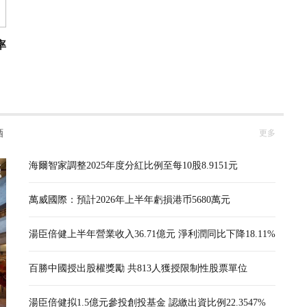
率
酒
更多
海爾智家調整2025年度分紅比例至每10股8.9151元
萬威國際：預計2026年上半年虧損港币5680萬元
湯臣倍健上半年營業收入36.71億元 淨利潤同比下降18.11%
百勝中國授出股權獎勵 共813人獲授限制性股票單位
湯臣倍健拟1.5億元參投創投基金 認繳出資比例22.3547%