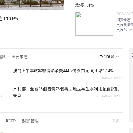
增長5.4%
2026-08-07
TOP5
互聯網巨頭集體“買樓” 
消費業态
文旅及康
2026-08-07 18:38
文旅部
出
時訊
重要消息
7x24速覽 >>
/
澳門上半年旅客非博彩消費444.7億澳門元 同比增17.4%
18
2026-08-08 02:16
水利部：全國28個省份76個典型地區再生水利用配置試點
完成
14
2026-08-08 02:12
REITs
财富管理
更多
/
/