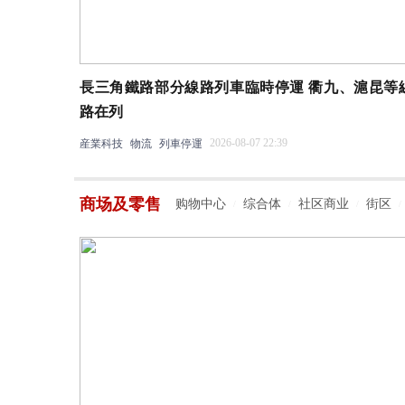
長三角鐵路部分線路列車臨時停運 衢九、滬昆等
路在列
2026-08-07 22:39
産業科技
物流
列車停運
商场及零售
购物中心
综合体
社区商业
街区
/
/
/
/