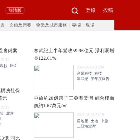
登錄
投稿
簡體版
賃
文旅及康養
物業及城市服務
專欄
現場
監會備案
寒武紀上半年營收59.96億元 淨利潤增
長122.61%
 22:19
IPO
科技
2026-08-07 21:24
産業科技
科技
寒武紀
半年度報告
籍購房社保
萬元
中旅約20億落子三亞海棠灣 綜合樓面
價約1.67萬元/㎡
 22:13
策
北京
2026-08-07 21:19
策
房地産
土地
中旅
款
三亞海棠灣
3億 同比