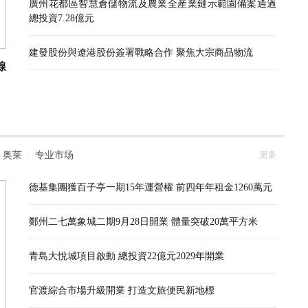
廣州花都區智慧倉儲物流及農業全産業鏈示範園備案通過
總投資7.28億元
建發股份與遼港股份簽署戰略合作 聚焦大宗商品物流
線
奥莱
专业市场
更多
/
德基集團獲百子亭一期15年運營權 前四年年租金1260萬元
鄭州二七萬象城二期9月28日開業 體量突破20萬平方米
青島大悅城項目啟動 總投資22億元2029年開業
官渡綜合市場升級開業 打造文旅便民新地標