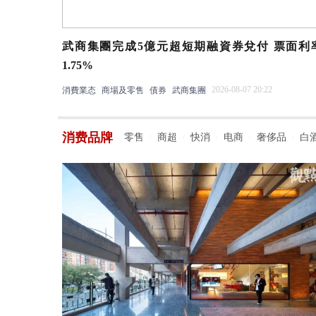
武商集團完成5億元超短期融資券兌付 票面利
1.75%
2026-08-07 20:22
消費業态
商場及零售
債券
武商集團
消费品牌
零售
商超
快消
电商
奢侈品
白
/
/
/
/
/