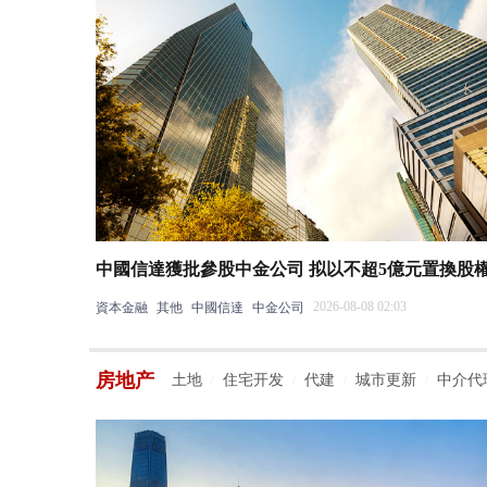
中國信達獲批參股中金公司 拟以不超5億元置換股
2026-08-08 02:03
資本金融
其他
中國信達
中金公司
房地产
土地
住宅开发
代建
城市更新
中介代
/
/
/
/