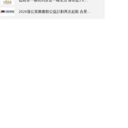
從經營一條街到營造一種生活 喜街從1.0到2.0的四維進化
2026蒲公英圖書館公益計劃再次起航 合景泰富商辦攜手廣東省麥田教育基金會築夢鄉村兒童未來