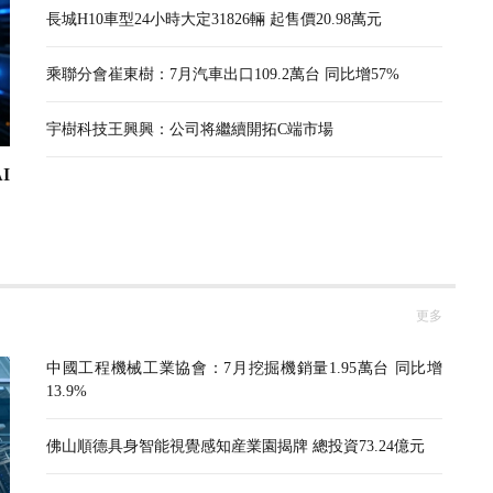
長城H10車型24小時大定31826輛 起售價20.98萬元
乘聯分會崔東樹：7月汽車出口109.2萬台 同比增57%
宇樹科技王興興：公司将繼續開拓C端市場
I
更多
中國工程機械工業協會：7月挖掘機銷量1.95萬台 同比增
13.9%
佛山順德具身智能視覺感知産業園揭牌 總投資73.24億元