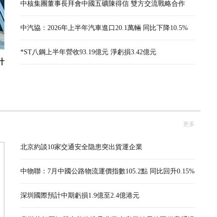
中核集團董事長拜會中國五礦陳得信 雙方交流戰略合作
中汽協：2026年上半年汽車進口20.1萬輛 同比下降10.5%
*ST八鋼上半年營收93.19億元 淨虧損3.42億元
計
更多
北京約談10家交通安全隐患突出貨運企業
中物聯：7月中國公路物流運價指數105.2點 同比回升0.15%
深圳國際預計中期虧損1.9億至2.4億港元