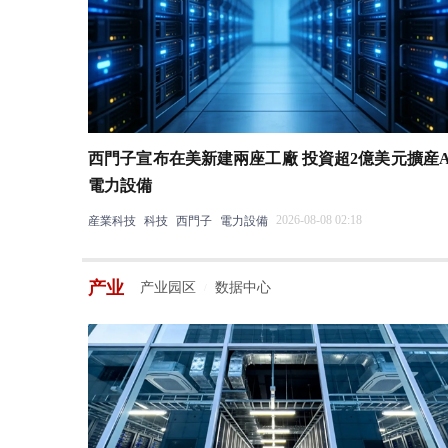
西門子宣布在美新建兩座工廠 投資超2億美元擴産A
電力設備
2026-08-08 02:18
産業科技
科技
西門子
電力設備
产业
产业园区
数据中心
/