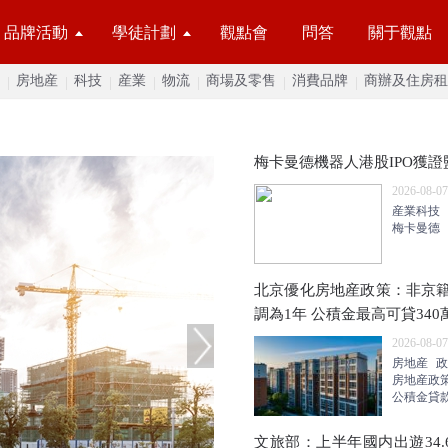
品牌活動
學徒計劃
觀點會
問答
關于觀點
房地産
科技
産業
物流
商場及零售
消費品牌
商辦及住房租
梅卡曼德機器人港股IPO獲證
2026-08-07
産業科技
梅卡曼德
北京優化房地産政策：非京
調為1年 公積金最高可貸340
2026-08-07
房地産
政
房地産政
公積金貸
文旅部：上半年國内出遊34.6