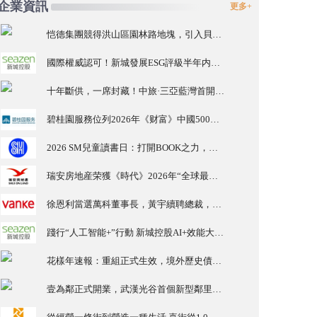
企業資訊
更多+
恺德集團競得洪山區園林路地塊，引入貝好家C2M産品定位及營銷服務
國際權威認可！新城發展ESG評級半年内由A級升至AA級
十年斷供，一席封藏！中旅·三亞藍灣首開勁銷15億，三亞主城住宅銷量/單價TOP1
碧桂園服務位列2026年《财富》中國500強第321位 排名穩步上升彰顯發展韌性
2026 SM兒童讀書日：打開BOOK之力，一夏BOOK思議
瑞安房地産荣獲《時代》2026年“全球最具影響力公司”稱号 中國首家、亦是唯一獲此殊荣的房地産企業
徐恩利當選萬科董事長，黃宇續聘總裁，“徐黃”組合持續推進化險與發展
踐行“人工智能+”行動 新城控股AI+效能大賽激活組織創新活力
花樣年速報：重組正式生效，境外歷史債務出清
壹為鄰正式開業，武漢光谷首個新型鄰里生活中心投入運營