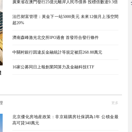
廣東省在澳門發行25億元離岸人民币債券 投標倍數達9.3倍
法巴财富管理：黃金下一站5000美元 未來12個月上漲空間
超20%
濟南森峰激光北交所IPO過會 首發符合發行條件
中關村銀行因違反金融統計等規定被罰268.88萬元
16家公募同日上報創業闆算力及金融科技ETF
權
理
更多
北京優化房地産政策：非京籍購房社保調為1年 公積金最
高可貸340萬元