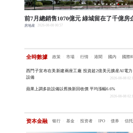
門調改後的
前7月總銷售1070億元 綠城留在了千億房企
2026-08-08 00:57
房地産
全時數據
政策
市場
行情
港聞
國内
國際
/
/
/
/
/
西門子宣布在美新建兩座工廠 投資超2億美元擴産AI電力
設備
2026-08-08 02:
蘋果上調多款設備以舊換新回收價 平均漲幅6.6%
2026-08-08 02:
资本金融
银行
基金
投资者
IPO
债券
信托
/
/
/
/
/