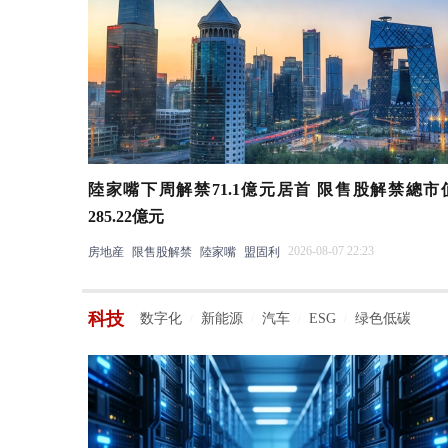
陸家嘴下周解禁71.1億元居首 限售股解禁總市
285.22億元
2026-08-07 22:23
房地産
限售股解禁
陸家嘴
盟固利
科技
数字化
新能源
汽车
ESG
绿色低碳
/
/
/
/