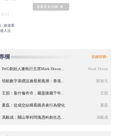
查看更多頭條 ▶
 22:11
産業資本正成為寫字樓市場的“白衣騎士”
康養文旅一周
養
旅遊業
2026-08-07 18:39
遊人次
專欄
在線投稿+
IWG創始人兼執行主席Mark Dixon...
Mark Dixon
領航數字基礎設施發展風潮：香港...
劉智元
王韶：紮什倫布寺，藏盡後藏千年...
王韶
夏磊：從成交結構看購房者行為變化
夏磊
馮毅成：關山華科闆塊憑科創生态...
馮毅成