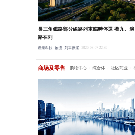
長三角鐵路部分線路列車臨時停運 衢九、滬
路在列
2026-08-07 22:39
産業科技
物流
列車停運
商场及零售
购物中心
综合体
社区商业
/
/
/