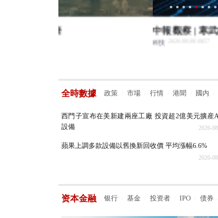
中報觀察 | 寒武紀最強中報“出爐”
2026-08-08 00:57
科技
全時數據
政策
市場
行情
港聞
國内
/
/
/
/
/
西門子宣布在美新建兩座工廠 投資超2億美元擴産A
設備
2026-08
蘋果上調多款設備以舊換新回收價 平均漲幅6.6%
2026-08
资本金融
银行
基金
投资者
IPO
债券
/
/
/
/