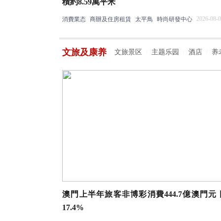
積約8.59萬平米
2026-08-0
消費業态
商辦及住房租賃
太平鳥
時尚研發中心
文旅及康养
文旅景区
主题乐园
酒店
养
/
/
/
澳門上半年旅客非博彩消費444.7億澳門元
17.4%