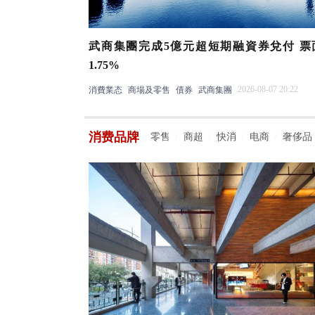
武商集團完成5億元超短期融資券兌付 票
1.75%
2026-08-07 20:22
消費業态
商場及零售
債券
武商集團
消费品牌
零售
商超
快消
电商
奢侈品
/
/
/
/