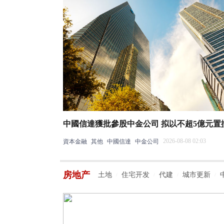
中國信達獲批參股中金公司 拟以不超5億元置
2026-08-08 02:03
資本金融
其他
中國信達
中金公司
房地产
土地
住宅开发
代建
城市更新
/
/
/
/