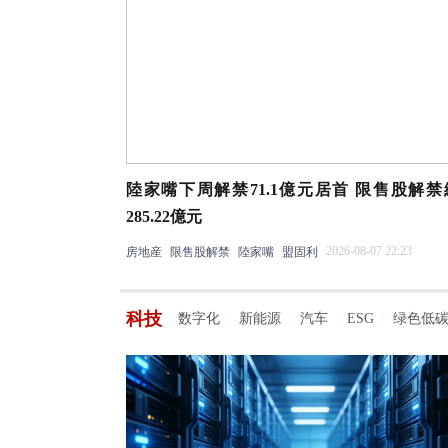
陸家嘴下周解禁71.1億元居首 限售股解
285.22億元
2026-08-07 22:23
房地産
限售股解禁
陸家嘴
盟固利
科技
数字化
新能源
汽车
ESG
绿色低
/
/
/
/