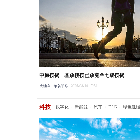
中原按揭：基放樓按已放寬至七成按揭
2026-08-10 17:51
房地産
住宅開發
科技
数字化
新能源
汽车
ESG
绿色低
/
/
/
/