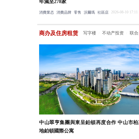
年減至278家
2026-08-10 17:11
消費業态
消費品牌
零售
沃爾瑪
社區店
商办及住房租赁
写字楼
不动产投资
联合
/
/
中山翠亨集團與東呈鉑頓再度合作 中山市柏
地鉑頓國際公寓