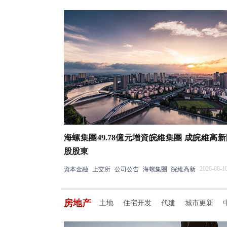
海螺集團49.78億元增資皖維集團 成皖維高
股股東
2026-08-10
資本金融
上交所
公司公告
海螺集團
皖維高新
房地产
土地
住宅开发
代建
城市更新
/
/
/
/