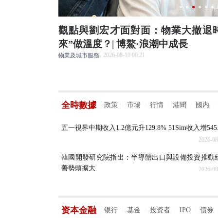
 | 博鰲·浪
觀點與劉宏才面對面：物業大撤退
來”做溫度？| 博鰲·浪潮中成長
2026-08-10 00:21
物業及城市服務
全時數據
政策
市場
行情
港聞
國内
/
/
/
/
/
五一視界中期收入1.2億元升129.8% 51Sim收入增545
2026-08
韓國開發研究院指出：半導體出口與設備投資推動
善勢頭擴大
2026-08
资本金融
银行
基金
投资者
IPO
债券
/
/
/
/