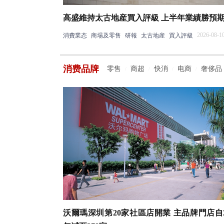
高盛維持太古地産買入評級 上半年業績勝預
2026-08-10
消費業态
商場及零售
研報
太古地産
買入評級
消费品牌
零售
商超
快消
电商
奢侈品
/
/
/
/
沃爾瑪深圳第20家社區店開業 主品牌門店自2