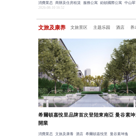
消費業态
商辦及住房租賃
服務公寓
鉑頓國際公寓
中山翠
2026-08-10 16:52
文旅及康养
文旅景区
主题乐园
酒店
养
/
/
/
希爾頓嘉悅里品牌首次登陸東南亞 曼谷素坤
開業
消費業态
文旅及康養
酒店
希爾頓嘉悅里
曼谷素坤逸