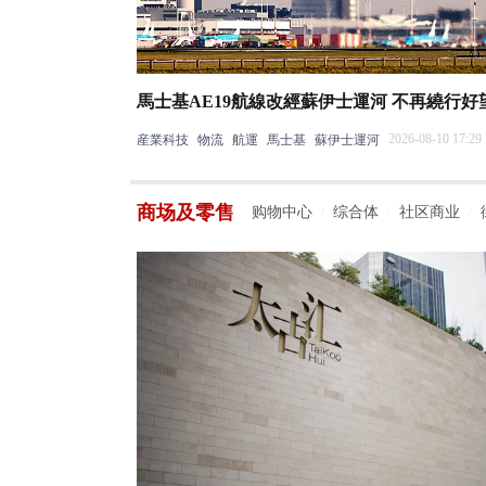
馬士基AE19航線改經蘇伊士運河 不再繞行好
2026-08-10 17:29
産業科技
物流
航運
馬士基
蘇伊士運河
商场及零售
购物中心
综合体
社区商业
/
/
/