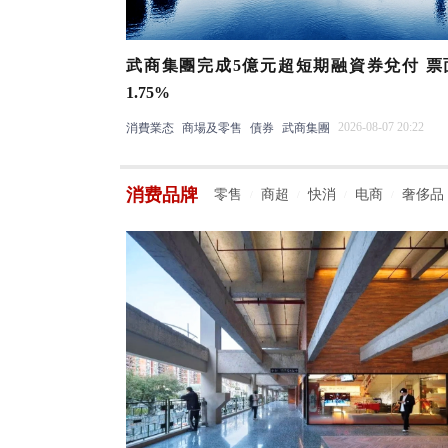
武商集團完成5億元超短期融資券兌付 票
1.75%
2026-08-07 20:22
消費業态
商場及零售
債券
武商集團
消费品牌
零售
商超
快消
电商
奢侈品
/
/
/
/