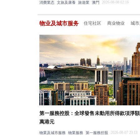
2026-08-08 02:16
消費業态
文旅及康養
旅遊業
澳門
物业及城市服务
住宅社区
商业物业
城市
/
/
第一服務控股：全球發售未動用所得款項淨額為
萬港元
2026-08-07 23:13
物業及城市服務
物業服務
第一服務控股