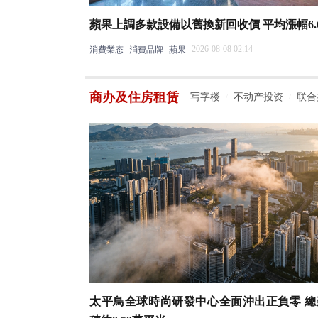
蘋果上調多款設備以舊換新回收價 平均漲幅6.
2026-08-08 02:14
消費業态
消費品牌
蘋果
商办及住房租赁
写字楼
不动产投资
联合
/
/
太平鳥全球時尚研發中心全面沖出正負零 總