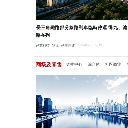
長三角鐵路部分線路列車臨時停運 衢九、滬
路在列
2026-08-07 22:39
産業科技
物流
列車停運
商场及零售
购物中心
综合体
社区商业
/
/
/