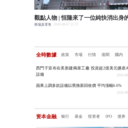
場景
觀點人物 | 恒隆來了一位純快消出身的
2026-08-07 21:57
商場及零售
全時數據
政策
市場
行情
港聞
國内
/
/
/
/
/
西門子宣布在美新建兩座工廠 投資超2億美元擴産A
設備
2026-08
蘋果上調多款設備以舊換新回收價 平均漲幅6.6%
2026-08
资本金融
银行
基金
投资者
IPO
债券
/
/
/
/