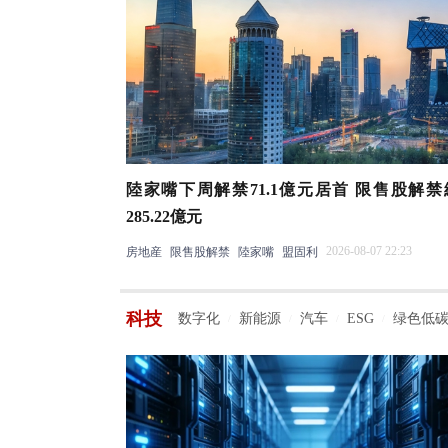
陸家嘴下周解禁71.1億元居首 限售股解
285.22億元
2026-08-07 22:23
房地産
限售股解禁
陸家嘴
盟固利
科技
数字化
新能源
汽车
ESG
绿色低
/
/
/
/