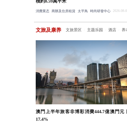
積約8.59萬平米
2026-08-0
消費業态
商辦及住房租賃
太平鳥
時尚研發中心
文旅及康养
文旅景区
主题乐园
酒店
养
/
/
/
澳門上半年旅客非博彩消費444.7億澳門元
17.4%