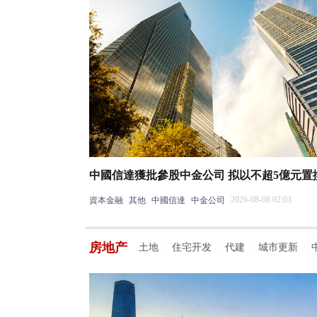
中國信達獲批參股中金公司 拟以不超5億元置
2026-08-08 02:03
資本金融
其他
中國信達
中金公司
房地产
土地
住宅开发
代建
城市更新
/
/
/
/