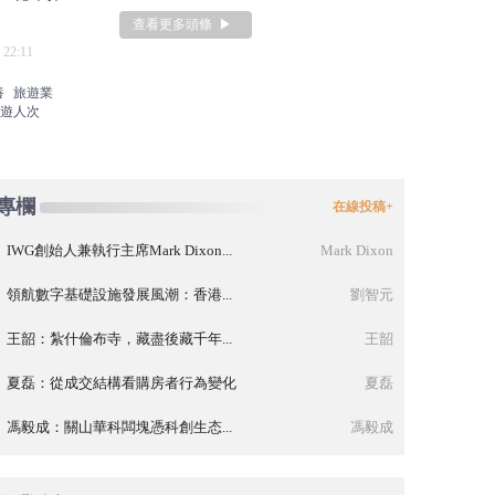
查看更多頭條 ▶
 22:11
報“出爐” 三年千億營收目標挑戰幾何？
金茂再探三
養
旅遊業
2026
房地産
土地
遊人次
專欄
在線投稿+
IWG創始人兼執行主席Mark Dixon...
Mark Dixon
領航數字基礎設施發展風潮：香港...
劉智元
王韶：紮什倫布寺，藏盡後藏千年...
王韶
夏磊：從成交結構看購房者行為變化
夏磊
馮毅成：關山華科闆塊憑科創生态...
馮毅成