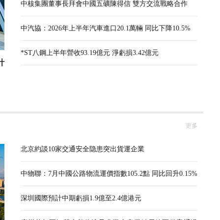
中核集團董事長拜會中國五礦陳得信 雙方交流戰略合作
中汽協：2026年上半年汽車進口20.1萬輛 同比下降10.5%
*ST八鋼上半年營收93.19億元 淨虧損3.42億元
計
更多
北京約談10家交通安全隐患突出貨運企業
中物聯：7月中國公路物流運價指數105.2點 同比回升0.15%
深圳國際預計中期虧損1.9億至2.4億港元