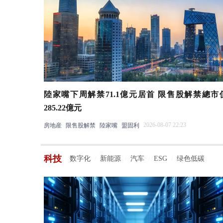
陸家嘴下周解禁71.1億元居首 限售股解禁總市
285.22億元
2026-08-07 22:23
房地産
限售股解禁
陸家嘴
盟固利
科技
数字化
新能源
汽车
ESG
绿色低碳
/
/
/
/