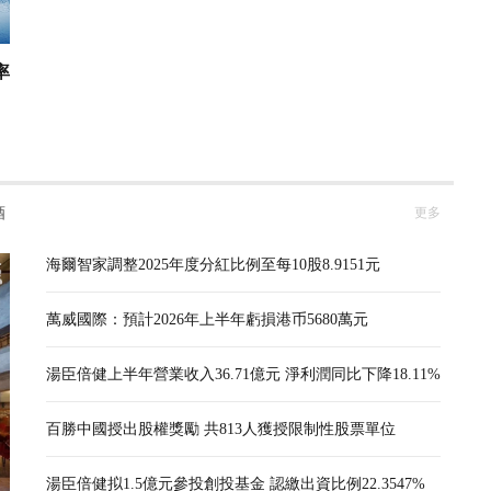
率
酒
更多
海爾智家調整2025年度分紅比例至每10股8.9151元
萬威國際：預計2026年上半年虧損港币5680萬元
湯臣倍健上半年營業收入36.71億元 淨利潤同比下降18.11%
百勝中國授出股權獎勵 共813人獲授限制性股票單位
湯臣倍健拟1.5億元參投創投基金 認繳出資比例22.3547%