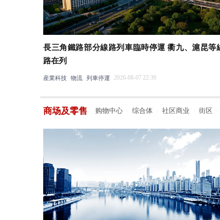
長三角鐵路部分線路列車臨時停運 衢九、滬昆等
路在列
2026-08-07 22:39
産業科技
物流
列車停運
商场及零售
购物中心
综合体
社区商业
街区
/
/
/
/