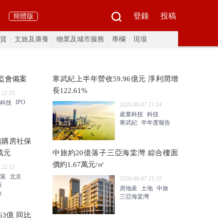
登錄
投稿
簡體版
賃
文旅及康養
物業及城市服務
專欄
現場
監會備案
寒武紀上半年營收59.96億元 淨利潤增
長122.61%
 22:19
IPO
科技
2026-08-07 21:24
産業科技
科技
寒武紀
半年度報告
籍購房社保
萬元
中旅約20億落子三亞海棠灣 綜合樓面
價約1.67萬元/㎡
 22:13
策
北京
2026-08-07 21:19
策
房地産
土地
中旅
款
三亞海棠灣
3億 同比