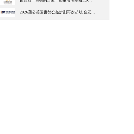
從經營一條街到營造一種生活 喜街從1.0到2.0的四維進化
2026蒲公英圖書館公益計劃再次起航 合景泰富商辦攜手廣東省麥田教育基金會築夢鄉村兒童未來