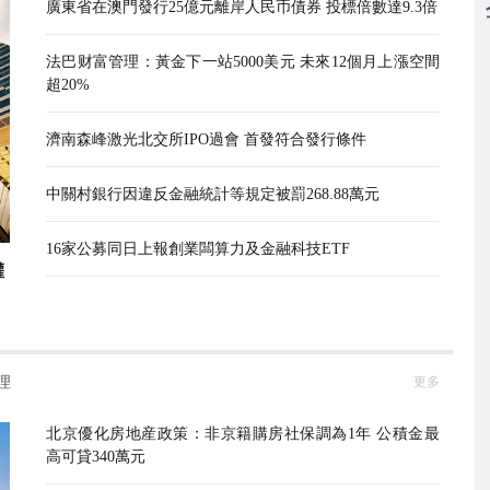
廣東省在澳門發行25億元離岸人民币債券 投標倍數達9.3倍
法巴财富管理：黃金下一站5000美元 未來12個月上漲空間
超20%
濟南森峰激光北交所IPO過會 首發符合發行條件
中關村銀行因違反金融統計等規定被罰268.88萬元
16家公募同日上報創業闆算力及金融科技ETF
權
理
更多
北京優化房地産政策：非京籍購房社保調為1年 公積金最
高可貸340萬元