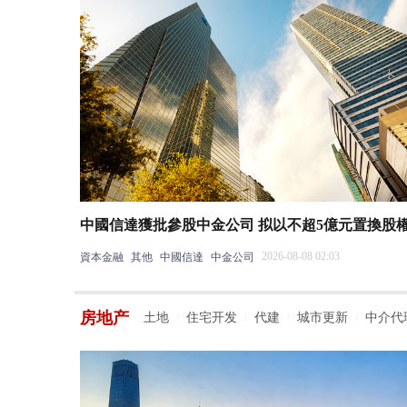
中國信達獲批參股中金公司 拟以不超5億元置換股
2026-08-08 02:03
資本金融
其他
中國信達
中金公司
房地产
土地
住宅开发
代建
城市更新
中介代
/
/
/
/