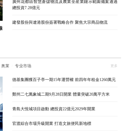
廣州花都區智慧倉儲物流及農業全産業鏈示範園備案通過
總投資7.28億元
建發股份與遼港股份簽署戰略合作 聚焦大宗商品物流
線
奥莱
专业市场
更多
/
德基集團獲百子亭一期15年運營權 前四年年租金1260萬元
鄭州二七萬象城二期9月28日開業 體量突破20萬平方米
青島大悅城項目啟動 總投資22億元2029年開業
官渡綜合市場升級開業 打造文旅便民新地標