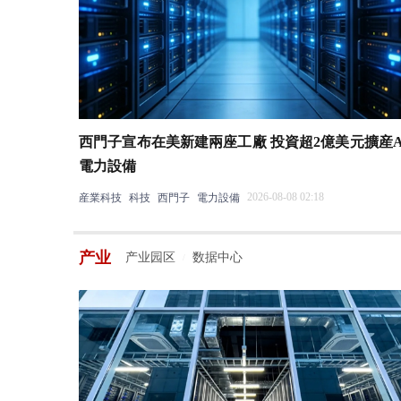
西門子宣布在美新建兩座工廠 投資超2億美元擴産A
電力設備
2026-08-08 02:18
産業科技
科技
西門子
電力設備
产业
产业园区
数据中心
/