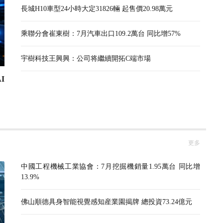
長城H10車型24小時大定31826輛 起售價20.98萬元
乘聯分會崔東樹：7月汽車出口109.2萬台 同比增57%
宇樹科技王興興：公司将繼續開拓C端市場
I
更多
中國工程機械工業協會：7月挖掘機銷量1.95萬台 同比增
13.9%
佛山順德具身智能視覺感知産業園揭牌 總投資73.24億元