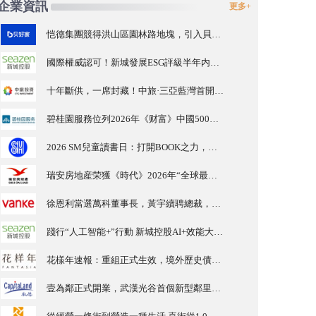
企業資訊
更多+
恺德集團競得洪山區園林路地塊，引入貝好家C2M産品定位及營銷服務
國際權威認可！新城發展ESG評級半年内由A級升至AA級
十年斷供，一席封藏！中旅·三亞藍灣首開勁銷15億，三亞主城住宅銷量/單價TOP1
碧桂園服務位列2026年《财富》中國500強第321位 排名穩步上升彰顯發展韌性
2026 SM兒童讀書日：打開BOOK之力，一夏BOOK思議
瑞安房地産荣獲《時代》2026年“全球最具影響力公司”稱号 中國首家、亦是唯一獲此殊荣的房地産企業
徐恩利當選萬科董事長，黃宇續聘總裁，“徐黃”組合持續推進化險與發展
踐行“人工智能+”行動 新城控股AI+效能大賽激活組織創新活力
花樣年速報：重組正式生效，境外歷史債務出清
壹為鄰正式開業，武漢光谷首個新型鄰里生活中心投入運營