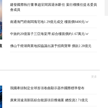
建發國際執行董事趙呈閩因退休辭任 葉衍榴獲任提名委員
會成員
南通海門府南闆塊宅地1.29億元成交 樓面價8400元/㎡
中旅約20億落子三亞海棠灣 綜合樓面價約1.67萬元/㎡
值
佛山千燈湖商業地拟協議出讓予招商寶華 價款2.28億元
更多
我國牽頭制定全球首項卷曲顯示器件國際標準發布
廣東清遠清新區綜合能源項目獲備案 總投資2.71億元