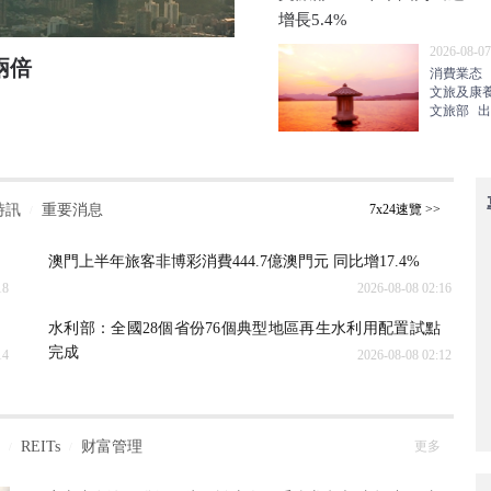
增長5.4%
2026-08-07
兩倍
中報觀察 | 寒武紀最強中
消費業态
文旅及康
2026-08-08 00:57
科技
文旅部
出
時訊
重要消息
7x24速覽 >>
/
澳門上半年旅客非博彩消費444.7億澳門元 同比增17.4%
18
2026-08-08 02:16
水利部：全國28個省份76個典型地區再生水利用配置試點
完成
14
2026-08-08 02:12
REITs
财富管理
更多
/
/