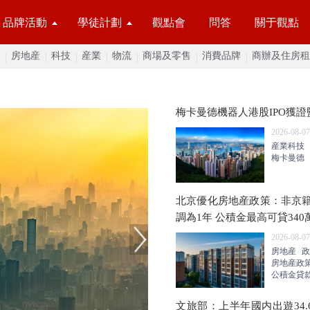
品牌活動
學徒計劃
觀點會
問答
關于觀點
房地産
科技
産業
物流
商場及零售
消費品牌
商辦及住房租
梅卡曼德機器人港股IPO獲證
2026-08-07
産業科技
梅卡曼德
北京優化房地産政策：非京
調為1年 公積金最高可貸340
2026-08-07
房地産
政
房地産政
公積金貸
文旅部：上半年國内出遊34.6