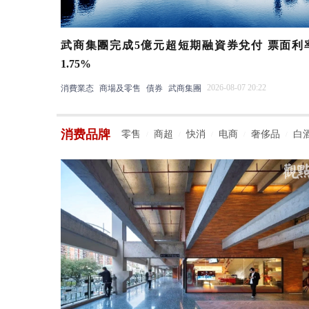
武商集團完成5億元超短期融資券兌付 票面利
1.75%
2026-08-07 20:22
消費業态
商場及零售
債券
武商集團
消费品牌
零售
商超
快消
电商
奢侈品
白
/
/
/
/
/