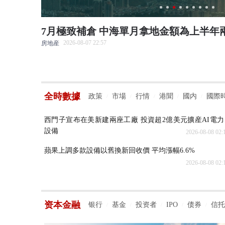
7月極致補倉 中海單月拿地金額為上半年
2026-08-07 22:57
房地産
全時數據
政策
市場
行情
港聞
國内
國際
/
/
/
/
/
西門子宣布在美新建兩座工廠 投資超2億美元擴産AI電力
設備
2026-08-08 02:
蘋果上調多款設備以舊換新回收價 平均漲幅6.6%
2026-08-08 02:
资本金融
银行
基金
投资者
IPO
债券
信托
/
/
/
/
/