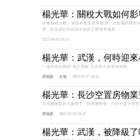
楊光華：關稅大戰如何影
這輪關稅大戰，無疑将拖累世界經濟，但對國内樓市的
濟、政策調控與區域市場的立體傳導過程。
2025-04-05 16:13
楊光華：武漢，何時迎來
一場席卷全國的“地王運動”正在如火如荼地展開。
房地産
土地
2025-03-27 18:55
楊光華：長沙空置房物業
在消費降級的大趨勢下，物業費降價、打折已是大勢所
房地産
2025-03-03 19:47
楊光華：武漢，被降級了