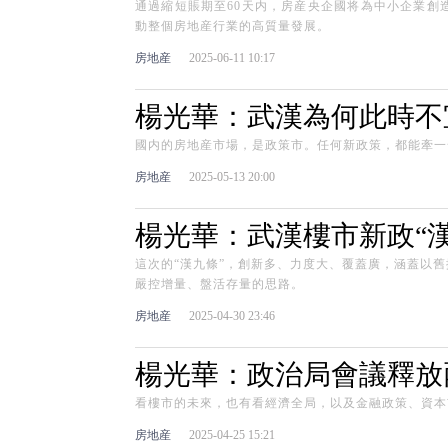
通過縮短賬期至60天内，房産央企國将為中小企業創
動整個房地産行業的高質量發展。
房地産
2025-06-11 10:17
楊光華：武漢為何此時不
國内的房地産市場，是政策市。任何新政策，都能牽一
房地産
2025-05-13 20:00
楊光華：武漢樓市新政“漢
這次的“漢九條”，創新多、力度大、覆蓋廣，涵蓋以
嚴控增量、盤活存量的思路。
房地産
2025-04-30 23:46
楊光華：政治局會議釋放
看樓市的未來，也有看經濟全局，以及金融政策、資本
房地産
2025-04-25 15:21